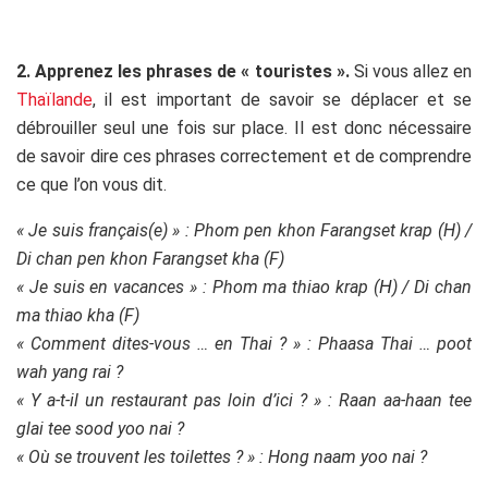
.
2. Apprenez les phrases de « touristes ».
Si vous allez en
Thaïlande
, il est important de savoir se déplacer et se
débrouiller seul une fois sur place. Il est donc nécessaire
de savoir dire ces phrases correctement et de comprendre
ce que l’on vous dit.
« Je suis français(e) » : Phom pen khon Farangset krap (H) /
Di chan pen khon Farangset kha (F)
« Je suis en vacances » : Phom ma thiao krap (
) / Di chan
H
ma thiao kha (F)
« Comment dites-vous … en Thai ? » : Phaasa Thai … poot
wah yang rai ?
« Y a-t-il un restaurant pas loin d’ici ? » : Raan aa-haan tee
glai tee sood yoo nai ?
« Où se trouvent les toilettes ? » : Hong naam yoo nai ?