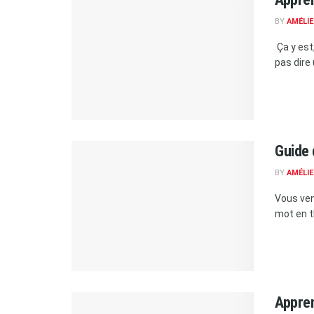
BY
AMÉLIE
Ça y est
pas dire 
Guide 
BY
AMÉLIE
Vous ven
mot en th
Appren