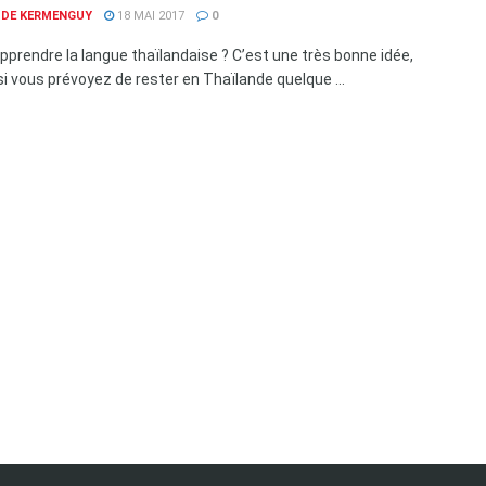
E DE KERMENGUY
18 MAI 2017
0
apprendre la langue thaïlandaise ? C’est une très bonne idée,
si vous prévoyez de rester en Thaïlande quelque ...