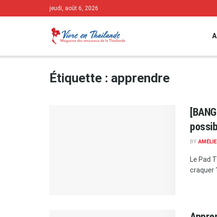
jeudi, août 6, 2026
A
Étiquette :
apprendre
[BANGK
possib
BY
AMÉLIE
Le Pad T
craquer ?
Appren