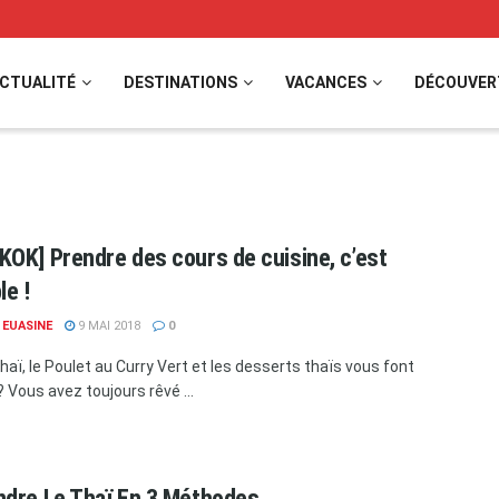
CTUALITÉ
DESTINATIONS
VACANCES
DÉCOUVER
OK] Prendre des cours de cuisine, c’est
le !
 EUASINE
9 MAI 2018
0
haï, le Poulet au Curry Vert et les desserts thaïs vous font
 Vous avez toujours rêvé ...
dre Le Thaï En 3 Méthodes