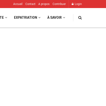
Accueil
Contact
A propos
Contribuer
Login
TE
EXPATRIATION
À SAVOIR