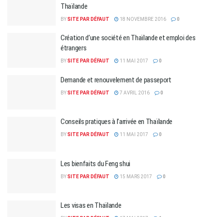
Thaïlande
BY
SITE PAR DÉFAUT
18 NOVEMBRE 2016
0
Création d’une société en Thaïlande et emploi des
étrangers
BY
SITE PAR DÉFAUT
11 MAI 2017
0
Demande et renouvelement de passeport
BY
SITE PAR DÉFAUT
7 AVRIL 2016
0
Conseils pratiques à l’arrivée en Thaïlande
BY
SITE PAR DÉFAUT
11 MAI 2017
0
Les bienfaits du Feng shui
BY
SITE PAR DÉFAUT
15 MARS 2017
0
Les visas en Thaïlande