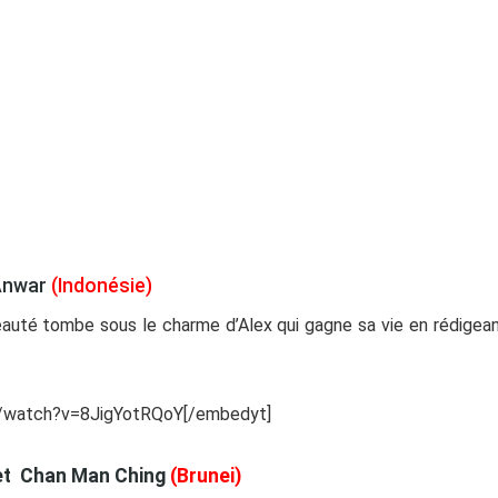
 Anwar
(Indonésie)
 beauté tombe sous le charme d’Alex qui gagne sa vie en rédigea
m/watch?v=8JigYotRQoY[/embedyt]
 et Chan Man Ching
(Brunei)