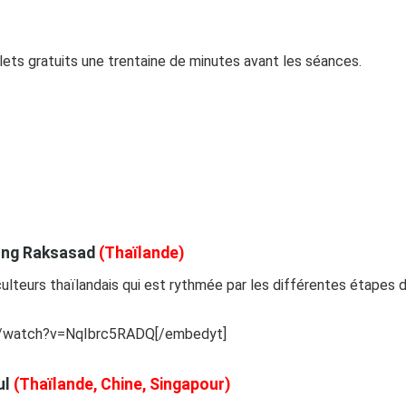
llets gratuits une trentaine de minutes avant les séances.
hong Raksasad
(Thaïlande)
ulteurs thaïlandais qui est rythmée par les différentes étapes de
m/watch?v=NqIbrc5RADQ[/embedyt]
ul
(Thaïlande, Chine, Singapour)