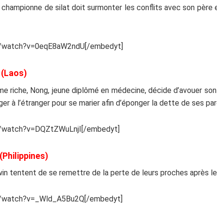
hampionne de silat doit surmonter les conflits avec son père e
m/watch?v=0eqE8aW2ndU[/embedyt]
a
(Laos)
me riche, Nong, jeune diplômé en médecine, décide d’avouer s
 l’étranger pour se marier afin d’éponger la dette de ses par
m/watch?v=DQZtZWuLnjI[/embedyt]
(Philippines)
rwin tentent de se remettre de la perte de leurs proches après 
m/watch?v=_Wld_A5Bu2Q[/embedyt]