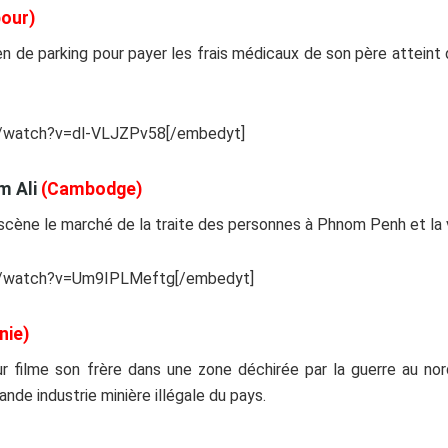
our)
en de parking pour payer les frais médicaux de son père atteint
m/watch?v=dl-VLJZPv58[/embedyt]
m Ali
(Cambodge)
n scène le marché de la traite des personnes à Phnom Penh et la v
m/watch?v=Um9IPLMeftg[/embedyt]
nie)
r filme son frère dans une zone déchirée par la guerre au nor
nde industrie minière illégale du pays.