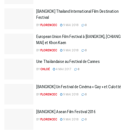
[BANGKOK] Thailand International Film Destination
Festival
BY
FLORENCEC
9 MAI 2018
0
European Union Film Festival à [BANGKOK], [CHIANG
MAI] et Khon Kaen
BY
FLORENCEC
9 MAI 2018
0
Une Thaïlandaise au Festival de Cannes
BY
CHLOÉ
4 MAI 2017
0
[BANGKOK] Un Festival de Cinéma « Gay » et Culotté
BY
FLORENCEC
9 MAI 2018
0
[BANGKOK] Asean Film Festival 2016
BY
FLORENCEC
9 MAI 2018
0