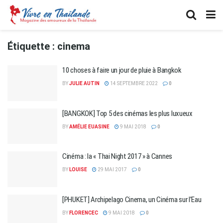
Étiquette :
cinema
10 choses à faire un jour de pluie à Bangkok
BY
JULIE AUTIN
14 SEPTEMBRE 2022
0
[BANGKOK] Top 5 des cinémas les plus luxueux
BY
AMÉLIE EUASINE
9 MAI 2018
0
Cinéma : la « Thai Night 2017 » à Cannes
BY
LOUISE
29 MAI 2017
0
[PHUKET] Archipelago Cinema, un Cinéma sur l’Eau
BY
FLORENCEC
9 MAI 2018
0