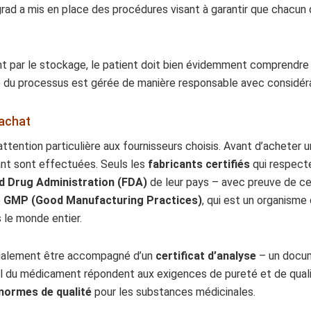
rad a mis en place des procédures visant à garantir que chacu
ssant par le stockage, le patient doit bien évidemment compre
 du processus est gérée de manière responsable avec considérat
achat
ttention particulière aux fournisseurs choisis. Avant d’acheter
ant sont effectuées. Seuls les
fabricants certifiés
qui respect
d Drug Administration (FDA)
de leur pays – avec preuve de cer
e
GMP (Good Manufacturing Practices)
, qui est un organisme
 le monde entier.
galement être accompagné d’un
certificat d’analyse
– un docume
nal du médicament répondent aux exigences de pureté et de quali
normes de qualité
pour les substances médicinales.