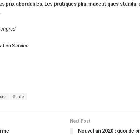
des
prix abordables
.
Les pratiques pharmaceutiques standard 
.
rungrad
ation Service
cie
Santé
Next Post
erme
Nouvel an 2020 : quoi de p