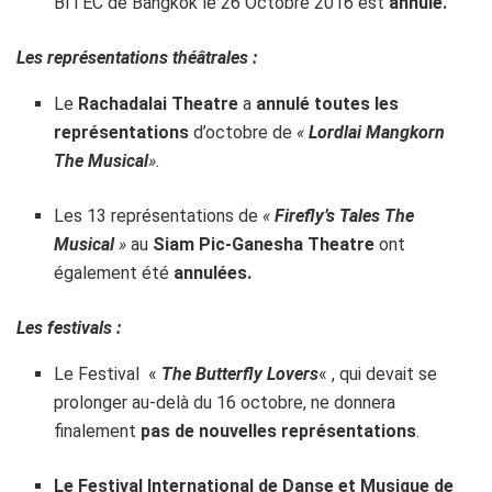
BITEC de Bangkok le 26 Octobre 2016 est
annulé.
Les représentations théâtrales :
Le
Rachadalai Theatre
a
annulé toutes les
représentations
d’octobre de
«
Lordlai Mangkorn
The Musical
».
Les 13 représentations de
«
Firefly’s Tales The
Musical
»
au
Siam Pic-Ganesha Theatre
ont
également été
annulées.
Les festivals :
Le Festival «
The Butterfly Lovers
« , qui devait se
prolonger au-delà du 16 octobre, ne donnera
finalement
pas de nouvelles représentations
.
Le Festival International de Danse et Musique de