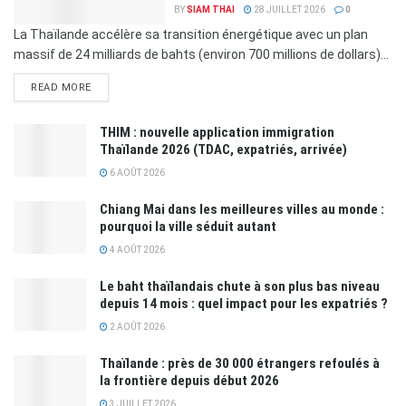
BY
SIAM THAI
28 JUILLET 2026
0
La Thaïlande accélère sa transition énergétique avec un plan
massif de 24 milliards de bahts (environ 700 millions de dollars)...
READ MORE
THIM : nouvelle application immigration
Thaïlande 2026 (TDAC, expatriés, arrivée)
6 AOÛT 2026
Chiang Mai dans les meilleures villes au monde :
pourquoi la ville séduit autant
4 AOÛT 2026
Le baht thaïlandais chute à son plus bas niveau
depuis 14 mois : quel impact pour les expatriés ?
2 AOÛT 2026
Thaïlande : près de 30 000 étrangers refoulés à
la frontière depuis début 2026
3 JUILLET 2026