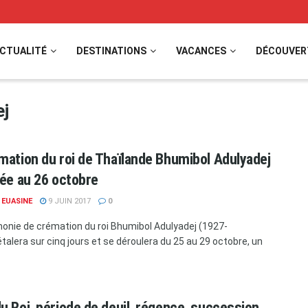
CTUALITÉ
DESTINATIONS
VACANCES
DÉCOUVER
ej
mation du roi de Thaïlande Bhumibol Adulyadej
xée au 26 octobre
 EUASINE
9 JUIN 2017
0
onie de crémation du roi Bhumibol Adulyadej (1927-
étalera sur cinq jours et se déroulera du 25 au 29 octobre, un
u Roi, période de deuil, régence, succession,