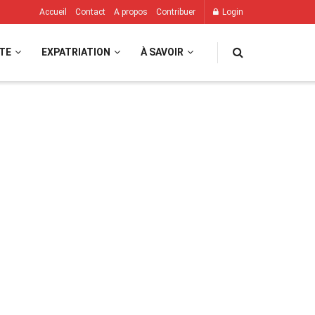
Accueil
Contact
A propos
Contribuer
Login
TE
EXPATRIATION
À SAVOIR