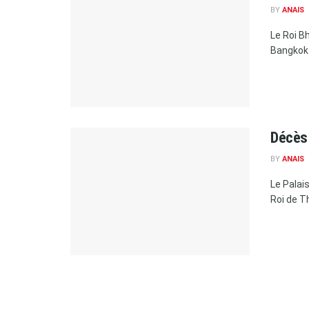
BY
ANAIS
Le Roi B
Bangkok l
Décès 
BY
ANAIS
Le Palai
Roi de Th