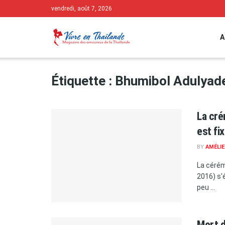
vendredi, août 7, 2026
A
Étiquette :
Bhumibol Adulyad
La cré
est fi
BY
AMÉLIE
La cérém
2016) s'
peu ...
Mort d