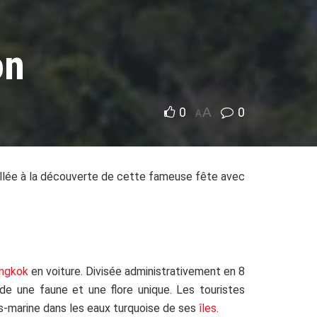
on
0
A
0
A
allée à la découverte de cette fameuse fête avec
ngkok
en voiture. Divisée administrativement en 8
de une faune et une flore unique. Les touristes
us-marine dans les eaux turquoise de ses
îles
.