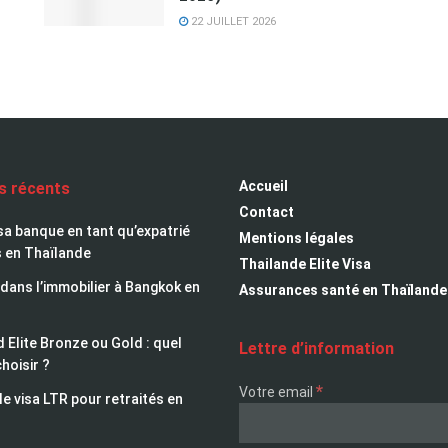
22 JUILLET 2026
Accueil
es récents
Contact
sa banque en tant qu’expatrié
Mentions légales
s en Thaïlande
Thailande Elite Visa
 dans l’immobilier à Bangkok en
Assurances santé en Thaïlande
 Elite Bronze ou Gold : quel
Lettre d’information
choisir ?
*
Votre email
le visa LTR pour retraités en