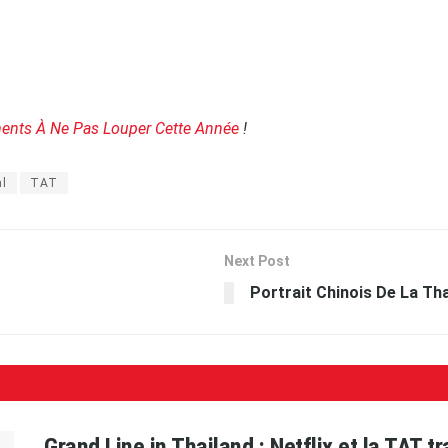
ents À Ne Pas Louper Cette Année
!
al
TAT
Next Post
Portrait Chinois De La Th
Grand Line in Thailand : Netflix et la TAT 