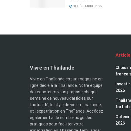
31 DÉCEMBRE 2025
Articl
Vivre en Thaïlande
Choisir 
françai
Vivre en Thaïlande est un magazine en
Investir
ligne dédié à la Thaïlande. Notre équipe
2026
de rédacteurs vous propose chaque
semaine de nouveaux articles sur
Thailand
l'actualité, le style de vie en Thaïlande,
forfait 
et l'expatriation en Thaïlande. Accédez
Obtenir 
également à de nombreux guides
2026
pratiques pour faciliter votre
expatriation en Thaïlande, familiariser