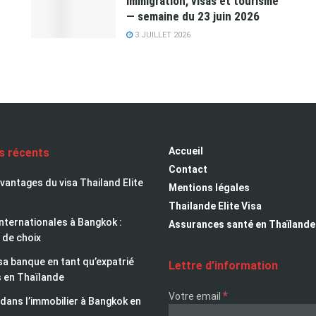
immigration, visas et tourisme
— semaine du 23 juin 2026
3 JUILLET 2026
Accueil
es récents
Contact
avantages du visa Thailand Elite
Mentions légales
Thailande Elite Visa
nternationales à Bangkok :
Assurances santé en Thaïlande
 de choix
sa banque en tant qu’expatrié
Lettre d’information
s en Thaïlande
*
Votre email
 dans l’immobilier à Bangkok en