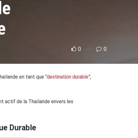
de
e
0
A
0
A
aïlande en tant que “
destination durable
”,
t actif de la Thaïlande envers les
que Durable