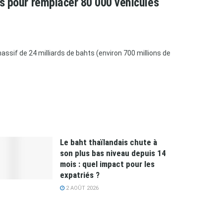
ars pour remplacer 80 000 véhicules
ssif de 24 milliards de bahts (environ 700 millions de
Le baht thaïlandais chute à
son plus bas niveau depuis 14
mois : quel impact pour les
expatriés ?
2 AOÛT 2026