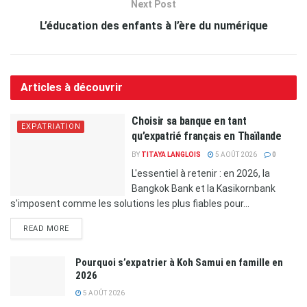
L'essentiel à retenir : en 2026, la
Bangkok Bank et la Kasikornbank
s'imposent comme les solutions les plus fiables pour...
READ MORE
Pourquoi s’expatrier à Koh Samui en famille en
2026
5 AOÛT 2026
Comparatif des banques thaïlandaises pour les
expatriés
5 AOÛT 2026
Vivre à Hua Hin : guide expatrié 2026 — logement,
communauté, coût de vie
5 AOÛT 2026
Chiang Mai dans les meilleures villes au monde :
pourquoi la ville séduit autant
4 AOÛT 2026