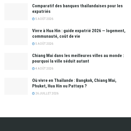
Où vivre en Thaïlande : Bangkok, Chiang Mai,
Phuket, Hua Hin ou Pattaya ?
26 JUILLET 2026
Vivre en Thaïlande
Vivre en Thaïlande est un magazine en ligne dédié à la Thaïlande.
Notre équipe de rédacteurs vous propose chaque semaine de
nouveaux articles sur l'actualité, le style de vie en Thaïlande, et
l'expatriation en Thaïlande. Accédez également à de nombreux
guides pratiques pour faciliter votre expatriation en Thaïlande,
familiariser avec la culture Thaïlandaise