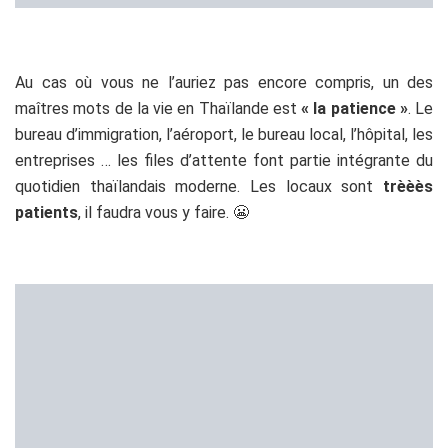
S’il y a bien des endroits pires que les bureaux officiels, ce
sont
les lieux touristiques
. Vous tremblez déjà à l’idée de
faire visiter
le Grand Palace
à votre maman pendant une
après-midi sous 42 degrés et … 24 758 touristes chinois.
Allez, courage, la journée sera longue mais Maman sera