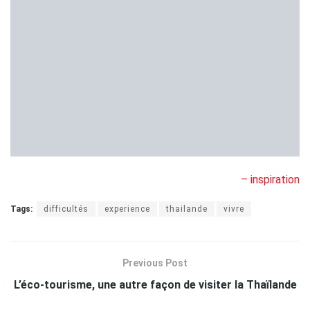
– inspiration
Tags:
difficultés
experience
thailande
vivre
Previous Post
L’éco-tourisme, une autre façon de visiter la Thaïlande
Next Post
L’éducation des enfants à l’ère du numérique
Articles à découvrir
Choisir sa banque en tant
EXPATRIATION
qu’expatrié français en Thaïlande
BY
TITAYA LANGLOIS
5 AOÛT 2026
0