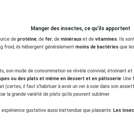
Manger des insectes, ce qu’ils apportent
ource de
protéine
, de
fer
, de
minéraux
et de
vitamines
. Ils s
ng froid, ils hébergent généralement
moins de bactéries
que les
ets, son mode de consommation se révèle convivial, étonnant et
es ou des plats et même en dessert et en pâtisserie
. Une 
lat (certes, il faut s’habituer à avoir un ver à soie dans son assie
par la grande variété de plats qu’ils peuvent sublimer.
e expérience gustative aussi inattendue que plaisante.
Les insec