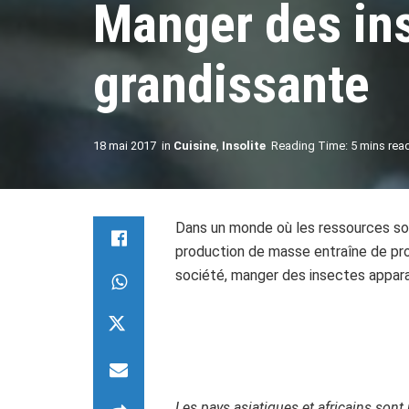
Manger des ins
grandissante
18 mai 2017
in
Cuisine
,
Insolite
Reading Time: 5 mins rea
Dans un monde où les ressources son
production de masse entraîne de pro
société, manger des insectes appara
Les pays asiatiques et africains son