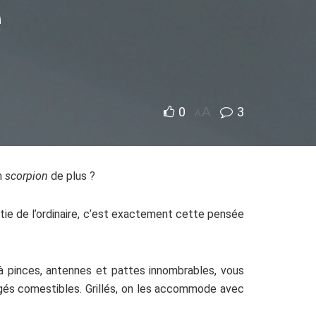
e
0
A
3
A
un
scorpion
de plus ?
rtie de l’ordinaire, c’est exactement cette pensée
à pinces, antennes et pattes innombrables, vous
jugés comestibles. Grillés, on les accommode avec