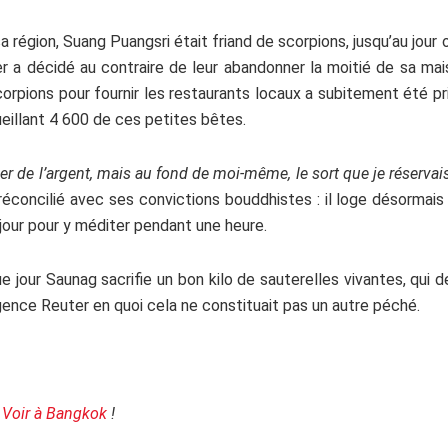
gion, Suang Puangsri était friand de scorpions, jusqu’au jour où i
r a décidé au contraire de leur abandonner la moitié de sa mais
scorpions pour fournir les restaurants locaux a subitement été pr
eillant 4 600 de ces petites bêtes.
gner de l’argent, mais au fond de moi-même, le sort que je réservais
 réconcilié avec ses convictions bouddhistes : il loge désorm
 jour pour y méditer pendant une heure.
 jour Saunag sacrifie un bon kilo de sauterelles vivantes, qui d
gence Reuter en quoi cela ne constituait pas un autre péché.
à Voir à Bangkok
!