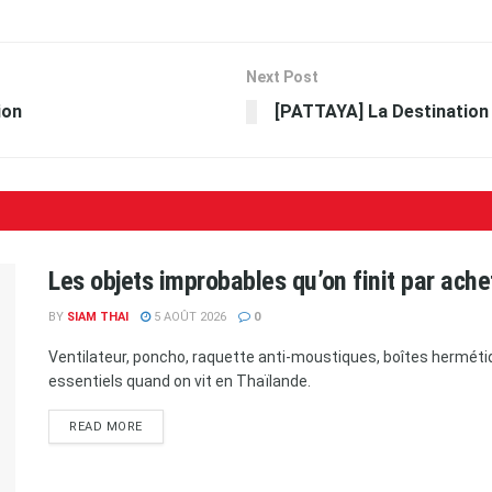
Next Post
ion
[PATTAYA] La Destination
Les objets improbables qu’on finit par ach
BY
SIAM THAI
5 AOÛT 2026
0
Ventilateur, poncho, raquette anti-moustiques, boîtes herméti
essentiels quand on vit en Thaïlande.
READ MORE