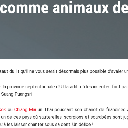
 comme animaux d
aut du lit qu’il ne vous serait désormais plus possible d’avaler 
la province septentrionale d’Uttaradit, où les insectes font pa
e Suang Puangsri.
kok
ou
Chiang Mai
un Thaï poussant son chariot de friandises 
st un de ces pays où sauterelles, scorpions et scarabées sont 
qu’à les laisser chanter sous sa dent. Un délice !