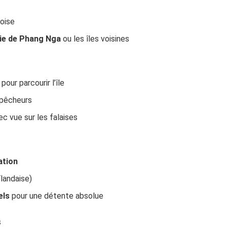
oise
ie de Phang Nga
ou les îles voisines
our parcourir l’île
 pêcheurs
ec vue sur les falaises
ation
landaise)
els
pour une détente absolue
s