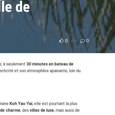
Île de
0
A
0
A
e, à seulement
30 minutes en bateau de
henticité et son atmosphère apaisante, loin du
oisine
Koh Yao Yai
, elle est pourtant la plus
 de charme
, des
villas de luxe
, mais aussi de