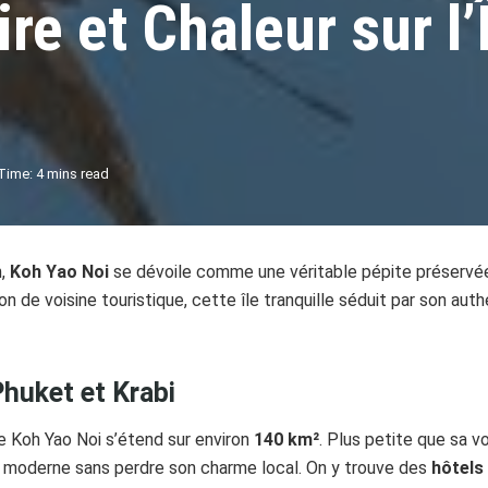
e et Chaleur sur l’
Time: 4 mins read
n,
Koh Yao Noi
se dévoile comme une véritable pépite préservé
on de voisine touristique, cette île tranquille séduit par son aut
Phuket et Krabi
 de Koh Yao Noi s’étend sur environ
140 km²
. Plus petite que sa v
t moderne sans perdre son charme local. On y trouve des
hôtels