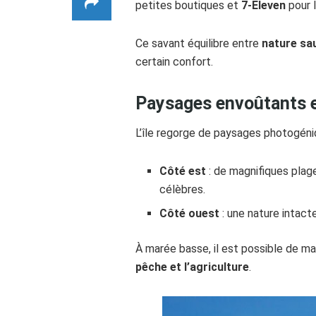
petites boutiques et
7-Eleven
pour l
Ce savant équilibre entre
nature sa
certain confort.
Paysages envoûtants e
L’île regorge de paysages photogéniq
Côté est
: de magnifiques plag
célèbres.
Côté ouest
: une nature intact
À marée basse, il est possible de ma
pêche et l’agriculture
.