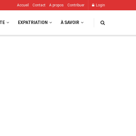
Accueil
Contact
A propos
Contribuer
Login
TE
EXPATRIATION
À SAVOIR