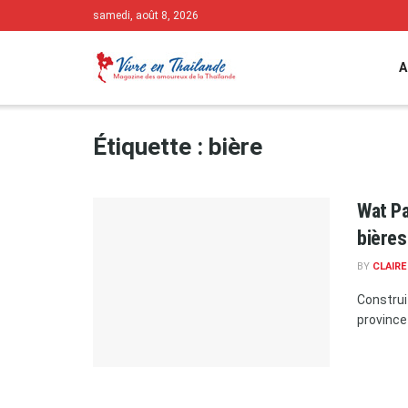
samedi, août 8, 2026
A
Étiquette :
bière
Wat Pa
bières
BY
CLAIR
Construi
province 