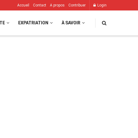
Accueil
Contact
A propos
Contribuer
Login
TE
EXPATRIATION
À SAVOIR