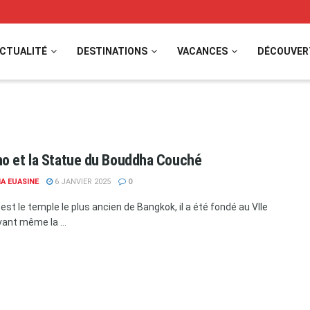
CTUALITÉ
DESTINATIONS
VACANCES
DÉCOUVER
o et la Statue du Bouddha Couché
A EUASINE
6 JANVIER 2025
0
est le temple le plus ancien de Bangkok, il a été fondé au VIIe
vant même la ...