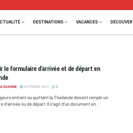
CTUALITÉ
DESTINATIONS
VACANCES
DÉCOUVER
r le formulaire d’arrivée et de départ en
ande
A EUASINE
25 FÉVRIER 2019
0
geurs entrant ou quittant la Thaïlande doivent remplir un
e d’arrivée ou de départ. Il s’agit d’un document en ...