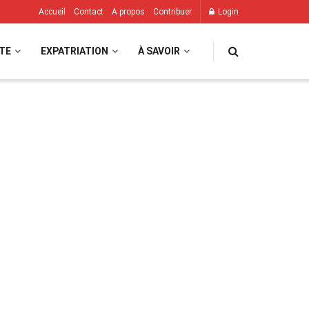
Accueil
Contact
A propos
Contribuer
Login
TE
EXPATRIATION
À SAVOIR