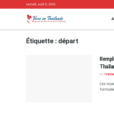
samedi, août 8, 2026
A
Étiquette :
départ
Rempli
Thaïl
BY
THEVIN
Les voya
formulair