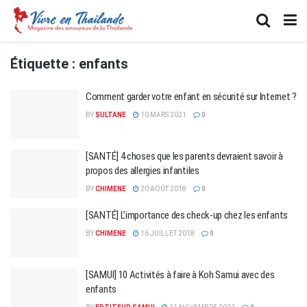
Étiquette :
enfants
Comment garder votre enfant en sécurité sur Internet ?
BY
SULTANE
10 MARS 2021
0
[SANTÉ] 4 choses que les parents devraient savoir à
propos des allergies infantiles
BY
CHIMENE
20 AOÛT 2018
0
[SANTÉ] L’importance des check-up chez les enfants
BY
CHIMENE
16 JUILLET 2018
0
[SAMUI] 10 Activités à faire à Koh Samui avec des
enfants