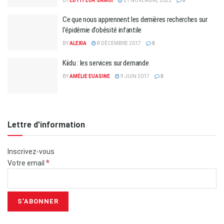
BY
EDTITEUR SAMUI
21 NOVEMBRE 2022
0
Ce que nous apprennent les dernières recherches sur
l’épidémie d’obésité infantile
BY
ALEXIA
8 DÉCEMBRE 2017
0
Kiidu : les services sur demande
BY
AMÉLIE EUASINE
9 JUIN 2017
0
Lettre d’information
Inscrivez-vous
*
Votre email