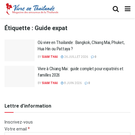
Étiquette :
Guide expat
Où vivre en Thaïlande : Bangkok, Chiang Mai, Phuket,
Hua Hin ou Pattaya ?
BY
SIAM THAI
26 JUILLET 2026
0
Vivre à Chiang Mai : guide complet pour expatriés et
familles 2026
BY
SIAM THAI
8 JUIN 2026
0
Lettre d’information
Inscrivez-vous
*
Votre email