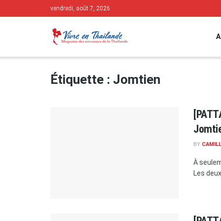
vendredi, août 7, 2026
A
Étiquette :
Jomtien
[PATTA
Jomti
BY
CAMIL
À seulem
Les deux
[PATTA