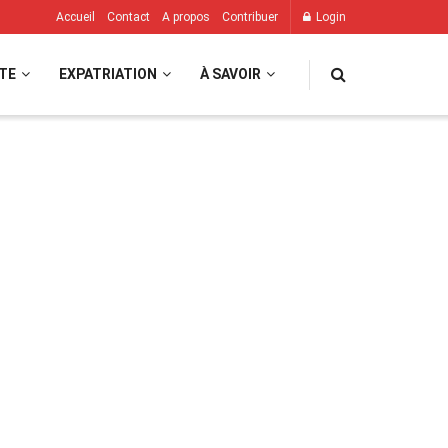
Accueil
Contact
A propos
Contribuer
Login
TE
EXPATRIATION
À SAVOIR