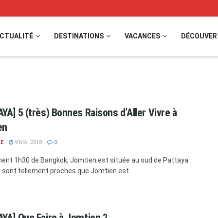
CTUALITÉ
DESTINATIONS
VACANCES
DÉCOUVER
YA] 5 (très) Bonnes Raisons d’Aller Vivre à
en
LE
9 MAI 2018
0
ent 1h30 de Bangkok, Jomtien est située au sud de Pattaya.
 sont tellement proches que Jomtien est ...
YA] Que Faire à Jomtien ?