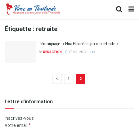
Étiquette :
retraite
Témoignage : « Hua Hin idéale pour la retraite »
BY
REDACTION
17 MAI 2017
0
1
2
Lettre d’information
Inscrivez-vous
*
Votre email