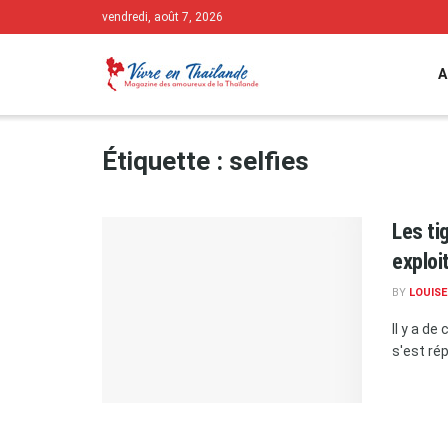
vendredi, août 7, 2026
A
Étiquette :
selfies
Les ti
exploi
BY
LOUISE
Il y a d
s'est ré