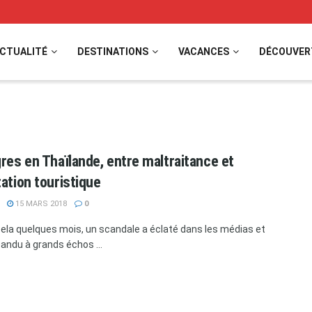
CTUALITÉ
DESTINATIONS
VACANCES
DÉCOUVER
gres en Thaïlande, entre maltraitance et
tation touristique
15 MARS 2018
0
e cela quelques mois, un scandale a éclaté dans les médias et
pandu à grands échos ...