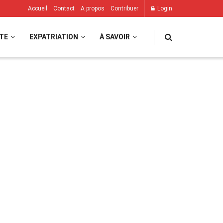
Accueil
Contact
A propos
Contribuer
Login
TE
EXPATRIATION
À SAVOIR