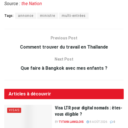
Source :
the Nation
Tags:
annonce
ministre
multi-entrées
Previous Post
Comment trouver du travail en Thaïlande
Next Post
Que faire à Bangkok avec mes enfants ?
Articles à découvrir
Visa LTR pour digital nomads : êtes-
VISAS
vous éligible ?
BY
TITAYA LANGLOIS
8 AOÛT 2026
0