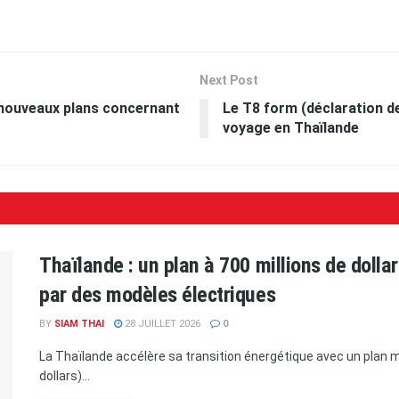
Next Post
 nouveaux plans concernant
Le T8 form (déclaration d
voyage en Thaïlande
Thaïlande : un plan à 700 millions de doll
par des modèles électriques
BY
SIAM THAI
28 JUILLET 2026
0
La Thaïlande accélère sa transition énergétique avec un plan ma
dollars)...