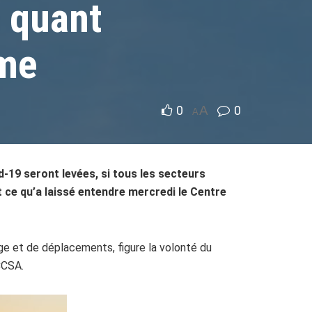
e quant
sme
0
A
0
A
d-19 seront levées, si tous les secteurs
t ce qu’a laissé entendre mercredi le Centre
age et de déplacements, figure la volonté du
CCSA.