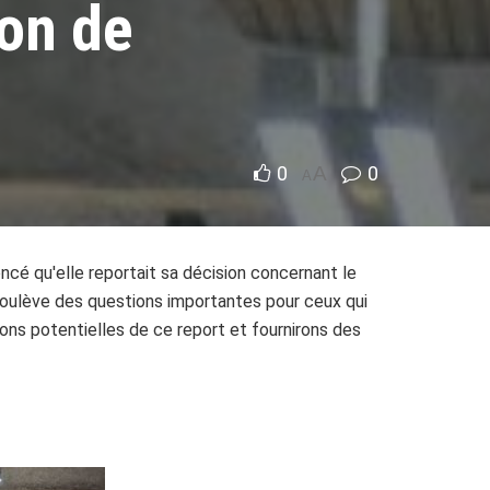
ion de
0
A
0
A
cé qu'elle reportait sa décision concernant le
soulève des questions importantes pour ceux qui
ions potentielles de ce report et fournirons des