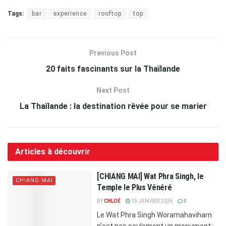
Tags:
bar
experience
rooftop
top
Previous Post
20 faits fascinants sur la Thaïlande
Next Post
La Thaïlande : la destination rêvée pour se marier
Articles à découvrir
[CHIANG MAI] Wat Phra Singh, le
CHIANG MAI
Temple le Plus Vénéré
BY
CHLOÉ
19 JANVIER 2026
0
Le Wat Phra Singh Woramahaviharn
n'est pas seulement un monument ;