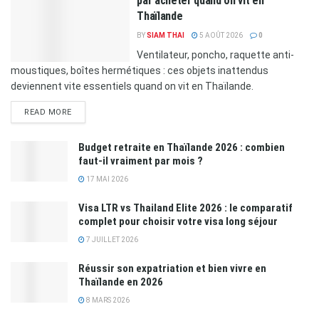
par acheter quand on vit en
Thaïlande
BY
SIAM THAI
5 AOÛT 2026
0
Ventilateur, poncho, raquette anti-
moustiques, boîtes hermétiques : ces objets inattendus
deviennent vite essentiels quand on vit en Thaïlande.
READ MORE
Budget retraite en Thaïlande 2026 : combien
faut-il vraiment par mois ?
17 MAI 2026
Visa LTR vs Thailand Elite 2026 : le comparatif
complet pour choisir votre visa long séjour
7 JUILLET 2026
Réussir son expatriation et bien vivre en
Thaïlande en 2026
8 MARS 2026