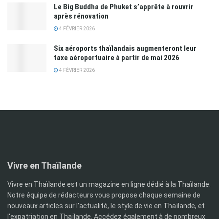
Le Big Buddha de Phuket s’apprête à rouvrir
après rénovation
4 FÉVRIER 2026
Six aéroports thaïlandais augmenteront leur
taxe aéroportuaire à partir de mai 2026
4 FÉVRIER 2026
Vivre en Thaïlande
Vivre en Thaïlande est un magazine en ligne dédié à la Thaïlande.
Notre équipe de rédacteurs vous propose chaque semaine de
nouveaux articles sur l'actualité, le style de vie en Thaïlande, et
l'expatriation en Thaïlande. Accédez également à de nombreux