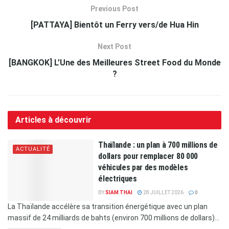
Previous Post
[PATTAYA] Bientôt un Ferry vers/de Hua Hin
Next Post
[BANGKOK] L’Une des Meilleures Street Food du Monde
?
Articles à découvrir
Thaïlande : un plan à 700 millions de
ACTUALITÉ
dollars pour remplacer 80 000
véhicules par des modèles
électriques
BY
SIAM THAI
28 JUILLET 2026
0
La Thaïlande accélère sa transition énergétique avec un plan
massif de 24 milliards de bahts (environ 700 millions de dollars)...