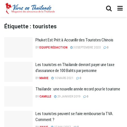
Étiquette :
touristes
Phuket Est Prêt à Accueillir des Touristes Chinois
BY
EQUIPE RÉDACTION
30 SEPTEMBRE 2020
0
Les touristes en Thaïlande devront payer une taxe
d’assurance de 100 Bahts par personne
BY
MARIE
10 MARS 2021
0
Thaïlande : une nouvelle année record pour le tourisme
BY
CAMILLE
29 JANVIER 2019
0
Les touristes peuvent se faire rembourser la TVA.
Comment ?