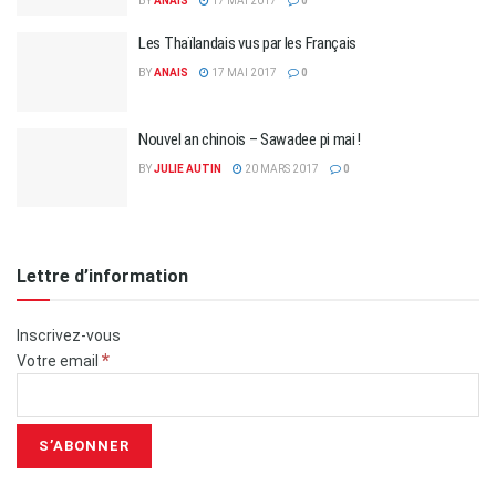
BY
ANAIS
17 MAI 2017
0
Les Thaïlandais vus par les Français
BY
ANAIS
17 MAI 2017
0
Nouvel an chinois – Sawadee pi mai !
BY
JULIE AUTIN
20 MARS 2017
0
Lettre d’information
Inscrivez-vous
*
Votre email