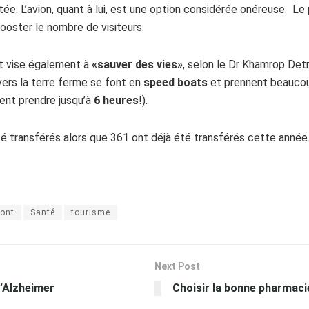
e. L’avion, quant à lui, est une option considérée onéreuse. Le p
ooster le nombre de visiteurs.
ont vise également à
«sauver des vies»
, selon le Dr Khamrop Det
ers la terre ferme se font en
speed boats
et prennent beaucoup
uvent prendre jusqu’à
6 heures
!).
té transférés alors que 361 ont déjà été transférés cette année
ont
Santé
tourisme
Next Post
d’Alzheimer
Choisir la bonne pharmaci