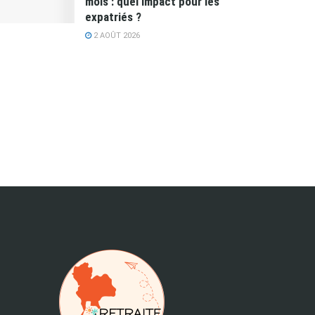
mois : quel impact pour les
expatriés ?
2 AOÛT 2026