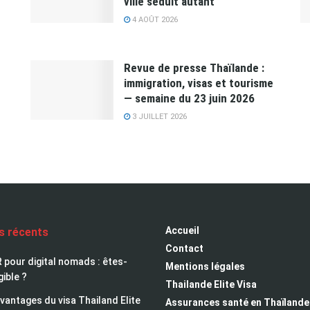
ville séduit autant
4 AOÛT 2026
Revue de presse Thaïlande :
immigration, visas et tourisme
— semaine du 23 juin 2026
3 JUILLET 2026
Accueil
es récents
Contact
 pour digital nomads : êtes-
Mentions légales
gible ?
Thailande Elite Visa
avantages du visa Thailand Elite
Assurances santé en Thaïlande