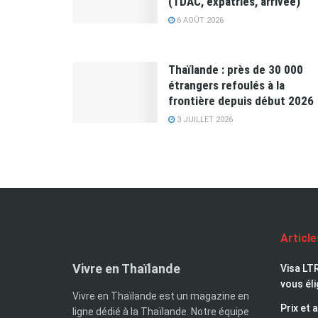
(TDAC, expatriés, arrivée)
6 AOÛT 2026
Thaïlande : près de 30 000
étrangers refoulés à la
frontière depuis début 2026
3 JUILLET 2026
Articl
Vivre en Thaïlande
Visa LTR
vous éli
Vivre en Thaïlande est un magazine en
Prix et 
ligne dédié à la Thaïlande. Notre équipe