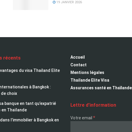
19 JANVIER 2026
Accueil
es récents
Contact
avantages du visa Thailand Elite
Mentions légales
Thailande Elite Visa
nternationales à Bangkok :
Assurances santé en Thaïlande
 de choix
sa banque en tant qu’expatrié
Lettre d’information
s en Thaïlande
*
Votre email
 dans l’immobilier à Bangkok en