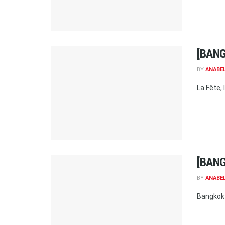
[BANG
BY
ANABE
La Fête, 
[BANG
BY
ANABE
Bangkok 