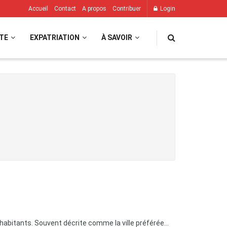
Accueil
Contact
A propos
Contribuer
Login
TE
EXPATRIATION
À SAVOIR
’habitants. Souvent décrite comme la ville préférée...