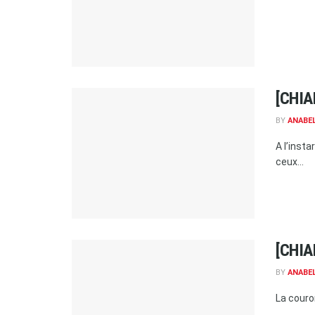
[CHIA
BY
ANABE
A l’inst
ceux...
[CHIA
BY
ANABE
La couro