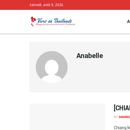
samedi, août 8, 2026
A
Anabelle
[CHIA
BY
ANABE
Chiang Ma