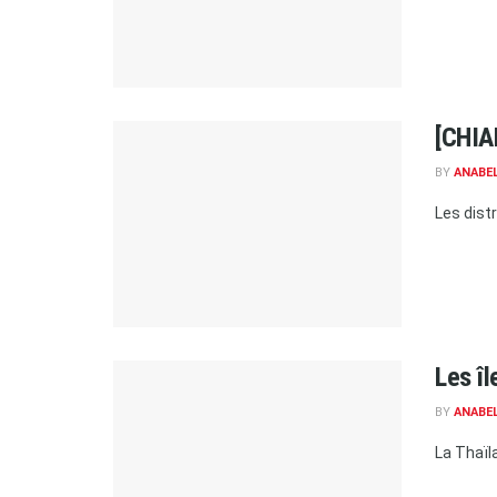
[CHIA
BY
ANABE
Les dist
Les î
BY
ANABE
La Thaïl