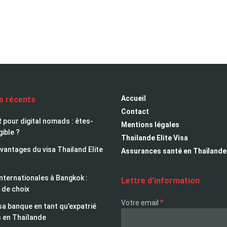
Accueil
es récents
Contact
 pour digital nomads : êtes-
Mentions légales
gible ?
Thailande Elite Visa
avantages du visa Thailand Elite
Assurances santé en Thaïlande
nternationales à Bangkok :
Lettre d’information
 de choix
*
Votre email
sa banque en tant qu’expatrié
s en Thaïlande