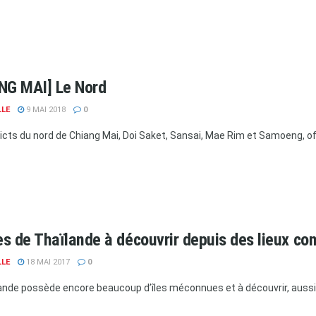
NG MAI] Le Nord
LLE
9 MAI 2018
0
ricts du nord de Chiang Mai, Doi Saket, Sansai, Mae Rim et Samoeng, of
les de Thaïlande à découvrir depuis des lieux co
LLE
18 MAI 2017
0
ande possède encore beaucoup d’îles méconnues et à découvrir, aussi b