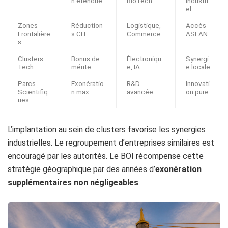
n étendue
BioTech
industri
el
Zones
Réduction
Logistique,
Accès
Frontalière
s CIT
Commerce
ASEAN
s
Clusters
Bonus de
Électroniqu
Synergi
Tech
mérite
e, IA
e locale
Parcs
Exonératio
R&D
Innovati
Scientifiq
n max
avancée
on pure
ues
L’implantation au sein de clusters favorise les synergies
industrielles. Le regroupement d’entreprises similaires est
encouragé par les autorités. Le BOI récompense cette
stratégie géographique par des années d’
exonération
supplémentaires non négligeables
.