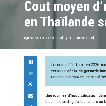
Cout moyen d’u
en Thaïlande 
6 juillet 2026
in
Santé
Reading Time: 10 mins read
L’essentiel à retenir : en 2026, 
verser un
dépôt de garantie im
rendant une couverture santé ind
Une journée d’hospitalisation dan
selon le standing de la chambre ou l