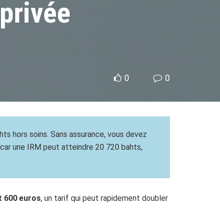
privée
0
A
0
A
bahts hors soins. Sans assurance, vous devez
, car une IRM peut atteindre 20 720 bahts,
t 600 euros
, un tarif qui peut rapidement doubler