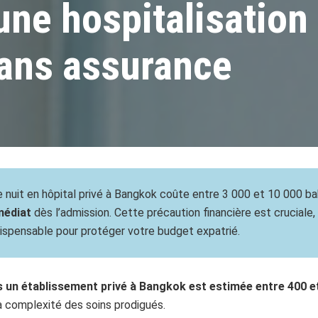
ne hospitalisation 
sans assurance
une nuit en hôpital privé à Bangkok coûte entre 3 000 et 10 000 
médiat
dès l’admission. Cette précaution financière est cruciale
ispensable pour protéger votre budget expatrié.
s un établissement privé à Bangkok est estimée entre 400 e
a complexité des soins prodigués.