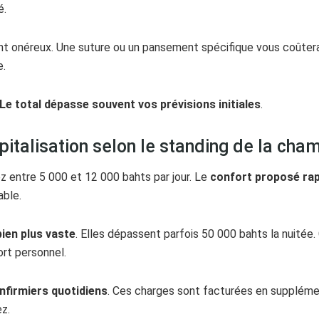
é.
t onéreux. Une suture ou un pansement spécifique vous coûtera 
e.
Le total dépasse souvent vos prévisions initiales
.
spitalisation selon le standing de la cha
 entre 5 000 et 12 000 bahts par jour. Le
confort proposé rapp
able.
bien plus vaste
. Elles dépassent parfois 50 000 bahts la nuitée.
ort personnel.
infirmiers quotidiens
. Ces charges sont facturées en supplément
ez.