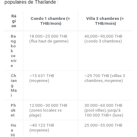
populaires de Thaïlande :
Ré
Condo 1 chambre (≈
Villa 3 chambres (≈
gi
THB/mois)
THB/mois)
on
Ba
18 000–25 000 THB
40,000–90,000 THB
ng
(flux haut de gamme)
(condo 3 chambres)
ko
k
ce
ntr
e
Ch
~15 631 THB
~29 700 THB (villlas 3
ian
(moyenne)
chambres, moyenne)
g
Ma
i
Ph
12 000–30 000 THB
30 000–60 000 THB
uk
(zones locales vs
(pool villas); jusqu’à
et
plage)
100 000 THB+ (luxe)
Hu
~40 123 THB
25 000–55 000 THB
a
(moyenne)
Hi