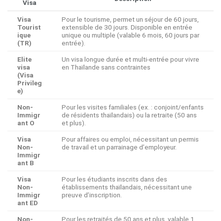
Visa
Visa
Pour le tourisme, permet un séjour de 60 jours,
Tourist
extensible de 30 jours. Disponible en entrée
ique
unique ou multiple (valable 6 mois, 60 jours par
(TR)
entrée).
Elite
Un visa longue durée et multi-entrée pour vivre
visa
en Thaïlande sans contraintes
(Visa
Privileg
e)
Non-
Pour les visites familiales (ex. : conjoint/enfants
Immigr
de résidents thaïlandais) ou la retraite (50 ans
ant O
et plus).
Visa
Pour affaires ou emploi, nécessitant un permis
Non-
de travail et un parrainage d’employeur.
Immigr
ant B
Visa
Pour les étudiants inscrits dans des
Non-
établissements thaïlandais, nécessitant une
Immigr
preuve d’inscription.
ant ED
Non-
Pour les retraités de 50 ans et plus, valable 1