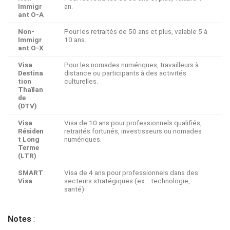
Immigr
an.
ant O-A
Non-
Pour les retraités de 50 ans et plus, valable 5 à
Immigr
10 ans.
ant O-X
Visa
Pour les nomades numériques, travailleurs à
Destina
distance ou participants à des activités
tion
culturelles.
Thaïlan
de
(DTV)
Visa
Visa de 10 ans pour professionnels qualifiés,
Résiden
retraités fortunés, investisseurs ou nomades
t Long
numériques.
Terme
(LTR)
SMART
Visa de 4 ans pour professionnels dans des
Visa
secteurs stratégiques (ex. : technologie,
santé).
Notes
: