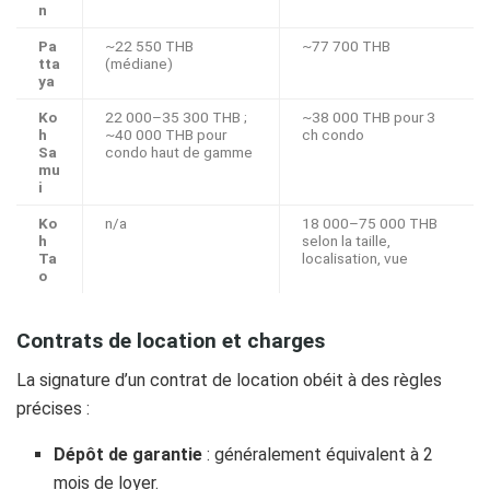
n
Pa
~22 550 THB
~77 700 THB
tta
(médiane)
ya
Ko
22 000–35 300 THB ;
~38 000 THB pour 3
h
~40 000 THB pour
ch condo
Sa
condo haut de gamme
mu
i
Ko
n/a
18 000–75 000 THB
h
selon la taille,
Ta
localisation, vue
o
Contrats de location et charges
La signature d’un contrat de location obéit à des règles
précises :
Dépôt de garantie
: généralement équivalent à 2
mois de loyer.