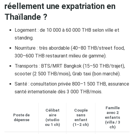
réellement une expatriation en
Thaïlande ?
Logement : de 10 000 à 60 000 THB selon ville et
standing.
Nourriture : très abordable (40–80 THB/street food,
300–600 THB restaurant milieu de gamme).
Transports : BTS/MRT Bangkok (15–50 THB/trajet),
scooter (2 500 THB/mois), Grab taxi (bon marché).
Santé : consultation privée 800–1 500 THB, assurance
santé internationale dès 3 000 THB/mois.
Famille
Célibat
Couple
avec 2
Poste de
aire
sans
enfants
dépense
(studio
enfant
(villa / 3
ou 1 ch)
(1–2 ch)
ch)