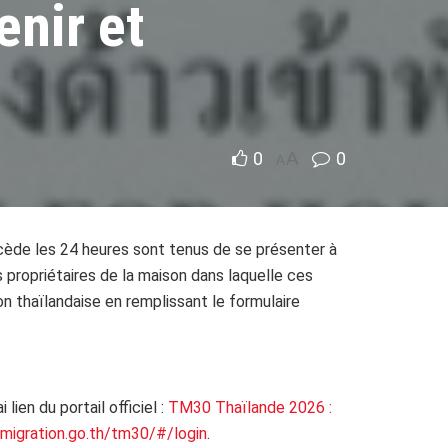
nir et
0
A
0
A
xcède les 24 heures sont tenus de se présenter à
s propriétaires de la maison dans laquelle ces
ion thaïlandaise en remplissant le formulaire
lien du portail officiel :
TM30 Thaïlande 2026 :
migration.go.th/tm30/#/login
.