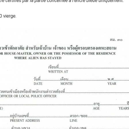
e certifiés par la partie concernée à l’encre bleue uniquement.
0 vierge.