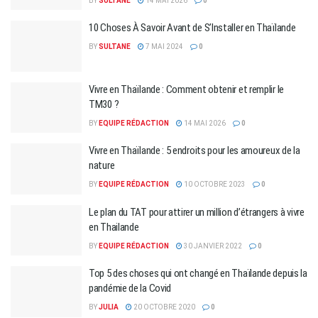
BY
SULTANE
14 MAI 2026
0
10 Choses À Savoir Avant de S’Installer en Thaïlande
BY
SULTANE
7 MAI 2024
0
Vivre en Thaïlande : Comment obtenir et remplir le
TM30 ?
BY
EQUIPE RÉDACTION
14 MAI 2026
0
Vivre en Thaïlande : 5 endroits pour les amoureux de la
nature
BY
EQUIPE RÉDACTION
10 OCTOBRE 2023
0
Le plan du TAT pour attirer un million d’étrangers à vivre
en Thailande
BY
EQUIPE RÉDACTION
30 JANVIER 2022
0
Top 5 des choses qui ont changé en Thaïlande depuis la
pandémie de la Covid
BY
JULIA
20 OCTOBRE 2020
0