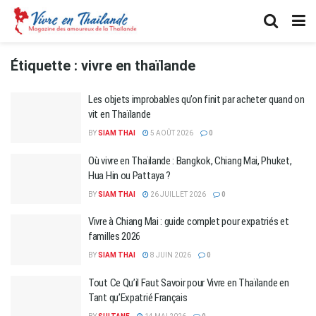
Étiquette :
vivre en thaïlande
Les objets improbables qu’on finit par acheter quand on
vit en Thaïlande
BY
SIAM THAI
5 AOÛT 2026
0
Où vivre en Thaïlande : Bangkok, Chiang Mai, Phuket,
Hua Hin ou Pattaya ?
BY
SIAM THAI
26 JUILLET 2026
0
Vivre à Chiang Mai : guide complet pour expatriés et
familles 2026
BY
SIAM THAI
8 JUIN 2026
0
Tout Ce Qu’il Faut Savoir pour Vivre en Thaïlande en
Tant qu’Expatrié Français