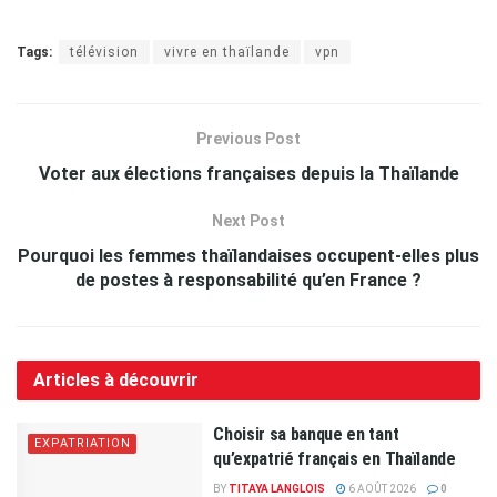
Tags:
télévision
vivre en thaïlande
vpn
Previous Post
Voter aux élections françaises depuis la Thaïlande
Next Post
Pourquoi les femmes thaïlandaises occupent-elles plus
de postes à responsabilité qu’en France ?
Articles à découvrir
Choisir sa banque en tant
EXPATRIATION
qu’expatrié français en Thaïlande
BY
TITAYA LANGLOIS
6 AOÛT 2026
0