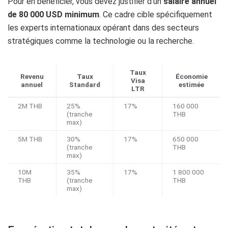
Pour en bénéficier, vous devez justifier d’un
salaire annuel
de 80 000 USD minimum
. Ce cadre cible spécifiquement
les experts internationaux opérant dans des secteurs
stratégiques comme la technologie ou la recherche.
Taux
Revenu
Taux
Économie
Visa
annuel
Standard
estimée
LTR
2M THB
25%
17%
160 000
(tranche
THB
max)
5M THB
30%
17%
650 000
(tranche
THB
max)
10M
35%
17%
1 800 000
THB
(tranche
THB
max)