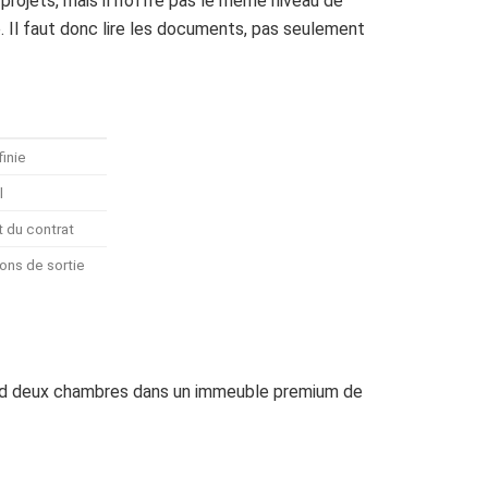
 projets, mais il n’offre pas le même niveau de
e. Il faut donc lire les documents, pas seulement
finie
l
t du contrat
ons de sortie
and deux chambres dans un immeuble premium de