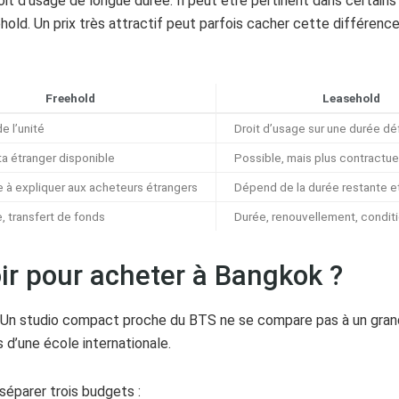
droit d’usage de longue durée. Il peut être pertinent dans certains
ehold. Un prix très attractif peut parfois cacher cette différenc
Freehold
Leasehold
e l’unité
Droit d’usage sur une durée dé
ta étranger disponible
Possible, mais plus contractue
e à expliquer aux acheteurs étrangers
Dépend de la durée restante e
e, transfert de fonds
Durée, renouvellement, conditi
ir pour acheter à Bangkok ?
. Un studio compact proche du BTS ne se compare pas à un gr
s d’une école internationale.
séparer trois budgets :