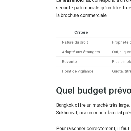
Le
leasehold
, lui, correspond à un 
sécurité patrimoniale qu’un titre fre
la brochure commerciale.
Critère
Nature du droit
Propriété d
Adapté aux étrangers
Oui, si quo
Revente
Plus simpl
Point de vigilance
Quota, titr
Quel budget prévo
Bangkok offre un marché très large
Sukhumvit, ni à un condo familial prè
Pour raisonner correctement, il faut 