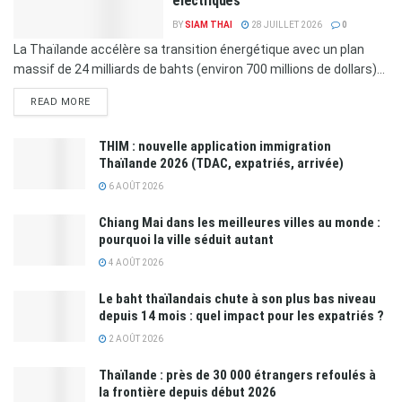
électriques
BY
SIAM THAI
28 JUILLET 2026
0
La Thaïlande accélère sa transition énergétique avec un plan
massif de 24 milliards de bahts (environ 700 millions de dollars)...
READ MORE
THIM : nouvelle application immigration
Thaïlande 2026 (TDAC, expatriés, arrivée)
6 AOÛT 2026
Chiang Mai dans les meilleures villes au monde :
pourquoi la ville séduit autant
4 AOÛT 2026
Le baht thaïlandais chute à son plus bas niveau
depuis 14 mois : quel impact pour les expatriés ?
2 AOÛT 2026
Thaïlande : près de 30 000 étrangers refoulés à
la frontière depuis début 2026