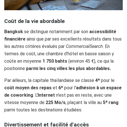
Coût de la vie abordable
Bangkok
se distingue notamment par son
accessibilité
financière
ainsi que par ses excellents résultats dans tous
les autres critères évalués par
CommercialSearch
. En
termes de coût, une chambre d'hôtel en basse saison y
coûte en moyenne
1 750 bahts
(environ 45 €), ce qui la
positionne
parmi les cinq villes les plus abordables.
Par ailleurs, la capitale thaïlandaise se classe
4ᵉ
pour le
coût moyen des repas
et
6ᵉ
pour l'
adhésion à un espace
de coworking
. L'
Internet
n'est pas en reste, avec une
vitesse moyenne de
225 Mo/s
, plaçant la ville au
5ᵉ rang
parmi toutes les destinations étudiées.
Divertissement et facilité d'accès