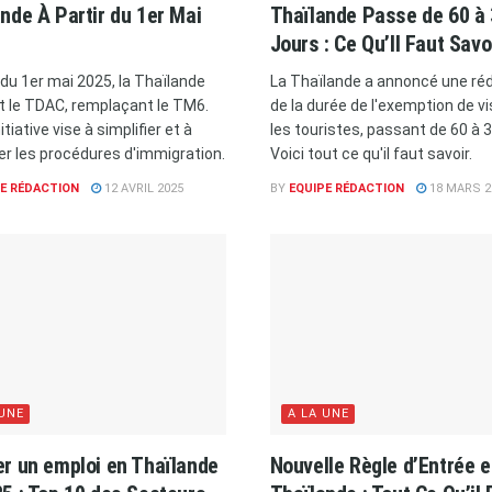
nde À Partir du 1er Mai
Thaïlande Passe de 60 à
Jours : Ce Qu’Il Faut Savo
 du 1er mai 2025, la Thaïlande
La Thaïlande a annoncé une ré
it le TDAC, remplaçant le TM6.
de la durée de l'exemption de v
itiative vise à simplifier et à
les touristes, passant de 60 à 3
er les procédures d'immigration.
Voici tout ce qu'il faut savoir.
E RÉDACTION
12 AVRIL 2025
BY
EQUIPE RÉDACTION
18 MARS 2
 UNE
A LA UNE
r un emploi en Thaïlande
Nouvelle Règle d’Entrée 