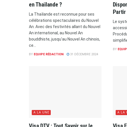
en Thaïlande ?
Dispo
Partir
La Thaïlande est reconnue pour ses
célébrations spectaculaires du Nouvel
Le syst
An. Avec des festivités allant du Nouvel
accessi
An international, au Nouvel An
Procédu
bouddhiste, jusqu'au Nouvel An chinois,
simplif
ce...
BY
EQUIP
BY
EQUIPE RÉDACTION
31 DÉCEMBRE 2024
A LA UNE
A LA
Visa DTV : Tout Savoir sur le
Visa E