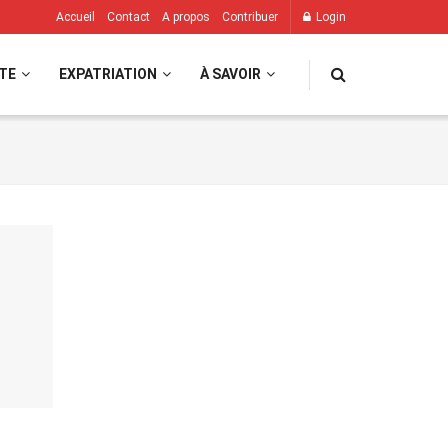
Accueil
Contact
A propos
Contribuer
Login
TE
EXPATRIATION
À SAVOIR