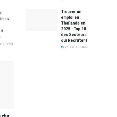
Trouver un
r
emploi en
iteurs
Thaïlande en
2025 : Top 10
 à
des Secteurs
.
qui Recrutent
BRE 2024
27 FÉVRIER 2025
ucha,