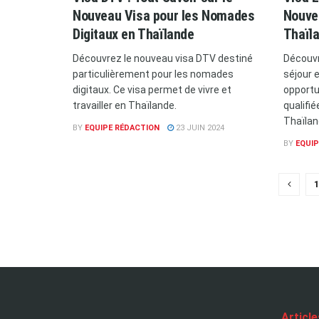
Nouveau Visa pour les Nomades
Nouve
Digitaux en Thaïlande
Thaïl
Découvrez le nouveau visa DTV destiné
Découvr
particulièrement pour les nomades
séjour e
digitaux. Ce visa permet de vivre et
opportu
travailler en Thaïlande.
qualifié
Thaïla
BY
EQUIPE RÉDACTION
23 JUIN 2024
BY
EQUIP
1
Articl