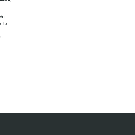
 du
ette
s,