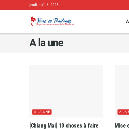
jeudi, août 6, 2026
A
A la une
A LA UNE
A LA
[Chiang Mai] 10 choses à faire
Mise 