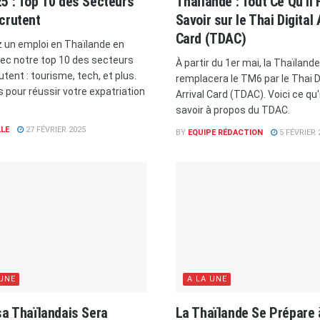
5 : Top 10 des Secteurs
Thaïlande : Tout Ce Qu’il 
crutent
Savoir sur le Thai Digital 
Card (TDAC)
 un emploi en Thaïlande en
ec notre top 10 des secteurs
À partir du 1er mai, la Thaïlande
utent : tourisme, tech, et plus.
remplacera le TM6 par le Thai D
s pour réussir votre expatriation
Arrival Card (TDAC). Voici ce qu'i
savoir à propos du TDAC.
LE
27 FÉVRIER 2025
BY
EQUIPE RÉDACTION
5 FÉVRIER 
 UNE
A LA UNE
sa Thaïlandais Sera
La Thaïlande Se Prépare 