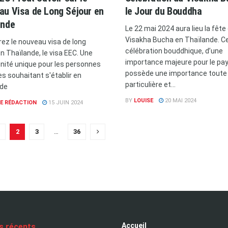
au Visa de Long Séjour en
le Jour du Bouddha
ande
Le 22 mai 2024 aura lieu la fête
Visakha Bucha en Thaïlande. C
ez le nouveau visa de long
célébration bouddhique, d’une
n Thaïlande, le visa EEC. Une
importance majeure pour le pay
nité unique pour les personnes
possède une importance toute
es souhaitant s'établir en
particulière et...
nde
BY
LOUISE
20 MAI 2024
E RÉDACTION
15 JUIN 2024
2
3
…
36
Accueil
es récents