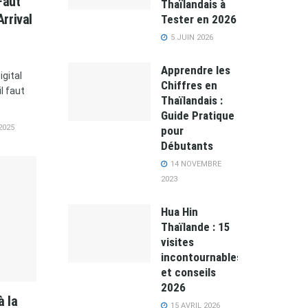
Faut
Thaïlandais à
Arrival
Tester en 2026
5 JUIN 2026
Apprendre les
igital
Chiffres en
l faut
Thaïlandais :
Guide Pratique
2025
pour
Débutants
14 NOVEMBRE
2023
Hua Hin
Thaïlande : 15
visites
incontournables
et conseils
2026
à la
15 AVRIL 2026