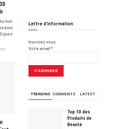
 30
ir
duction
Lettre d’information
isa pour
0 jours.
Inscrivez-vous
*
Votre email
025
TRENDING
COMMENTS
LATEST
Top 10 des
Produits de
en
Beauté