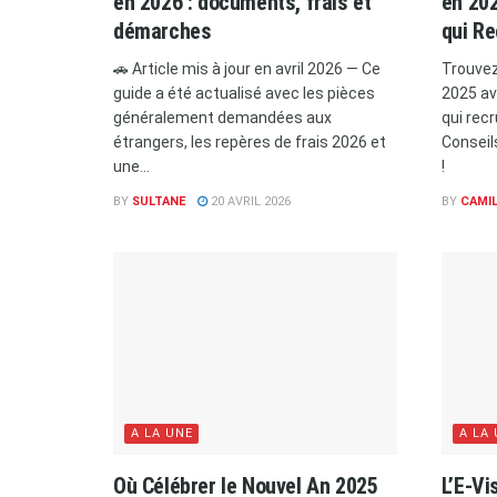
en 2026 : documents, frais et
en 202
démarches
qui Re
🚗 Article mis à jour en avril 2026 — Ce
Trouvez
guide a été actualisé avec les pièces
2025 av
généralement demandées aux
qui recr
étrangers, les repères de frais 2026 et
Conseil
une...
!
BY
SULTANE
20 AVRIL 2026
BY
CAMIL
A LA UNE
A LA
Où Célébrer le Nouvel An 2025
L’E-Vi