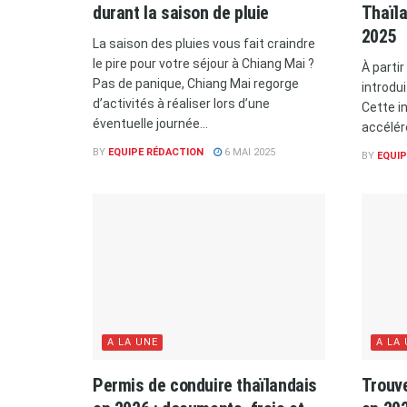
durant la saison de pluie
Thaïla
2025
La saison des pluies vous fait craindre
le pire pour votre séjour à Chiang Mai ?
À partir
Pas de panique, Chiang Mai regorge
introdu
d’activités à réaliser lors d’une
Cette in
éventuelle journée...
accélér
BY
EQUIPE RÉDACTION
6 MAI 2025
BY
EQUIP
A LA UNE
A LA
Permis de conduire thaïlandais
Trouve