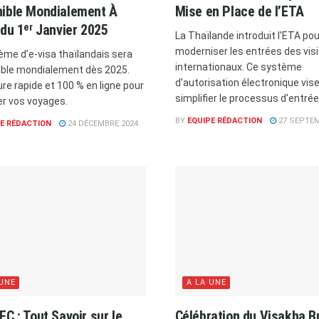
nible Mondialement À
Mise en Place de l’ETA
 du 1ᵉʳ Janvier 2025
La Thaïlande introduit l'ETA pou
moderniser les entrées des vis
ème d’e-visa thaïlandais sera
internationaux. Ce système
ble mondialement dès 2025.
d'autorisation électronique vise
re rapide et 100 % en ligne pour
simplifier le processus d'entrée
ier vos voyages.
BY
EQUIPE RÉDACTION
27 SEPTEM
E RÉDACTION
24 DÉCEMBRE 2024
 UNE
A LA UNE
EC : Tout Savoir sur le
Célébration du Visakha B