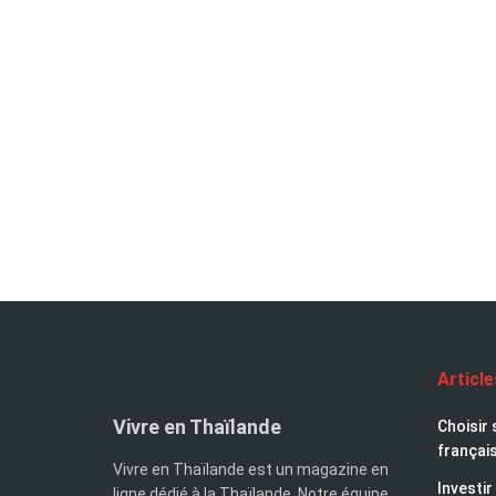
Articl
Vivre en Thaïlande
Choisir 
françai
Vivre en Thaïlande est un magazine en
Investir
ligne dédié à la Thaïlande. Notre équipe