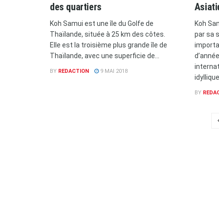
des quartiers
Asiat
Koh Samui est une île du Golfe de
Koh Sam
Thaïlande, située à 25 km des côtes.
par sa 
Elle est la troisième plus grande île de
importa
Thaïlande, avec une superficie de...
d’années
interna
BY
REDACTION
9 MAI 2018
idylliqu
BY
REDA