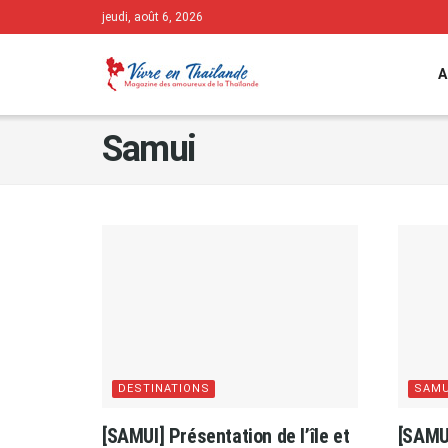
jeudi, août 6, 2026
A
Samui
DESTINATIONS
SAMU
[SAMUI] Présentation de l’île et
[SAMU