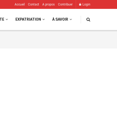
Accueil
Contact
A propos
Contribuer
Login
TE
EXPATRIATION
À SAVOIR