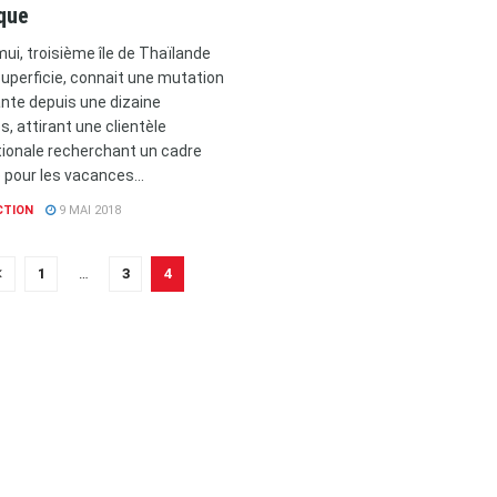
ique
ui, troisième île de Thaïlande
superficie, connait une mutation
nte depuis une dizaine
, attirant une clientèle
tionale recherchant un cadre
e pour les vacances...
CTION
9 MAI 2018
1
…
3
4