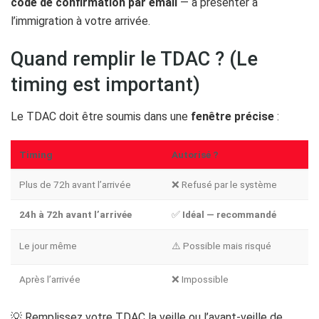
code de confirmation par email
— à présenter à
l’immigration à votre arrivée.
Quand remplir le TDAC ? (Le
timing est important)
Le TDAC doit être soumis dans une
fenêtre précise
:
Timing
Autorisé ?
Plus de 72h avant l’arrivée
❌ Refusé par le système
24h à 72h avant l’arrivée
✅
Idéal — recommandé
Le jour même
⚠️ Possible mais risqué
Après l’arrivée
❌ Impossible
💡 Remplissez votre TDAC la veille ou l’avant-veille de