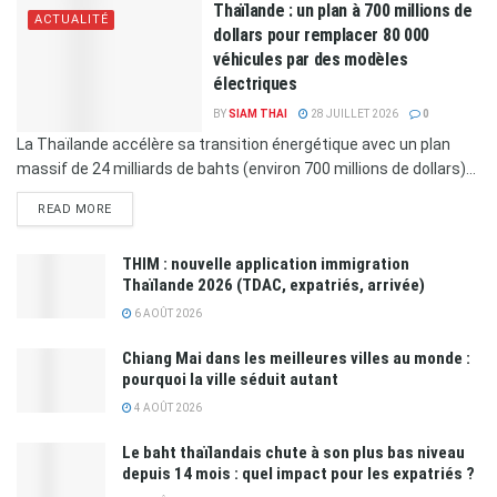
Thaïlande : un plan à 700 millions de
ACTUALITÉ
dollars pour remplacer 80 000
véhicules par des modèles
électriques
BY
SIAM THAI
28 JUILLET 2026
0
La Thaïlande accélère sa transition énergétique avec un plan
massif de 24 milliards de bahts (environ 700 millions de dollars)...
READ MORE
THIM : nouvelle application immigration
Thaïlande 2026 (TDAC, expatriés, arrivée)
6 AOÛT 2026
Chiang Mai dans les meilleures villes au monde :
pourquoi la ville séduit autant
4 AOÛT 2026
Le baht thaïlandais chute à son plus bas niveau
depuis 14 mois : quel impact pour les expatriés ?