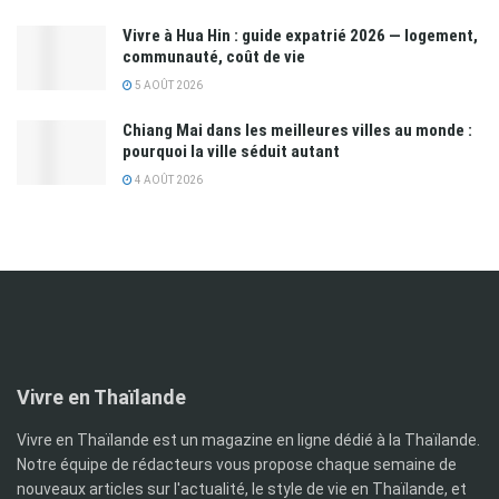
Vivre à Hua Hin : guide expatrié 2026 — logement,
communauté, coût de vie
5 AOÛT 2026
Chiang Mai dans les meilleures villes au monde :
pourquoi la ville séduit autant
4 AOÛT 2026
Vivre en Thaïlande
Vivre en Thaïlande est un magazine en ligne dédié à la Thaïlande.
Notre équipe de rédacteurs vous propose chaque semaine de
nouveaux articles sur l'actualité, le style de vie en Thaïlande, et