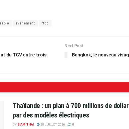
rable
évenement
ftcc
Next Post
rat du TGV entre trois
Bangkok, le nouveau visag
Thaïlande : un plan à 700 millions de doll
par des modèles électriques
BY
SIAM THAI
28 JUILLET 2026
0