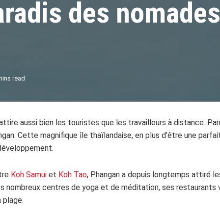
aradis des nomade
mins read
attire aussi bien les touristes que les travailleurs à distance. P
ngan. Cette magnifique île thaïlandaise, en plus d’être une parfa
 développement.
ntre
Koh Samui
et
Koh Tao
, Phangan a depuis longtemps attiré les
ses nombreux centres de yoga et de méditation, ses restaurants 
a plage.