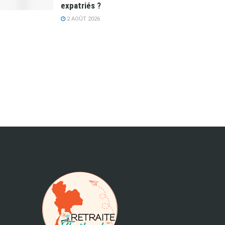
expatriés ?
2 AOÛT 2026