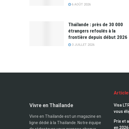
6 AOÛT 2026
Thaïlande : près de 30 000
étrangers refoulés à la
frontière depuis début 2026
3 JUILLET 2026
Articl
Vivre en Thaïlande
Visa LTR
vous éli
Vivre en Thaïlande est un magazine en
Prix et 
ligne dédié à la Thaïlande. Notre équipe
en 2026
de rédacteurs vous propose chaque