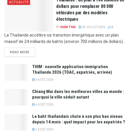
ACTUALITÉ
dollars pour remplacer 80 000
véhicules par des modèles
électriques
BY
SIAM THAI
28 JUILLET 2026
0
La Thaïlande accélère sa transition énergétique avec un plan
massif de 24 milliards de bahts (environ 700 millions de dollars)...
READ MORE
THIM : nouvelle application immigration
Thaïlande 2026 (TDAC, expatriés, arrivée)
6 AOÛT 2026
Chiang Mai dans les meilleures villes au monde :
pourquoi la ville séduit autant
4 AOÛT 2026
Le baht thaïlandais chute à son plus bas niveau
depuis 14 mois : quel impact pour les expatriés ?
2 AOÛT 2026