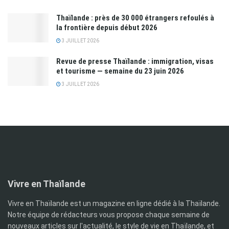
Thaïlande : près de 30 000 étrangers refoulés à
la frontière depuis début 2026
3 JUILLET 2026
Revue de presse Thaïlande : immigration, visas
et tourisme — semaine du 23 juin 2026
3 JUILLET 2026
Vivre en Thaïlande
Vivre en Thaïlande est un magazine en ligne dédié à la Thaïlande.
Notre équipe de rédacteurs vous propose chaque semaine de
nouveaux articles sur l'actualité, le style de vie en Thaïlande, et